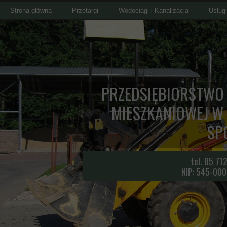
Strona główna
Przetargi
Wodociągi i Kanalizacja
Usług
WYNIKI BADAŃ JAKOŚCI WODY
Regu
CENNIK USŁUG
PRZEDSIĘBIORSTWO
MIESZKANIOWEJ W
SP
tel. 85 71
NIP: 545-00