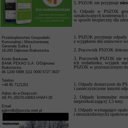
5. PSZOK nie przyjmuje
nie
6. Odpady w PSZOK gromad
oznakowanych kontenerach i
w sposób bezpieczny dla zdrow
1. PSZOK przyjmuje odpady o
Przedsiębiorstwo Gospodarki
z wyjątkiem dni ustawowo wo
Komunalnej i Mieszkaniowej
Generała Sulika 1
2. Pracownik PSZOK dokonuje
16-200 Dąbrowa Białostocka
3. Pracownik PSZOK nie wyj
Konto Bankowe
ich rozładunku, wyjątek sta
BANK PEKAO S.A. O/Dąbrowa
PSZOK w przeznaczonym do 
Białostocka
46 1240 5888 1111 0000 5727 3637
Telefon
1. Odpady dostarczone do P
+48 85 7121201
i zanieczyszczone innymi od
Adres do e-Doręczeń:
2. Odpady komunalne możn
AE:PL-25570-24063-VHAFI-28
nieprzekraczającej 3,5 tony.
Email
3. Odpady wymagające opako
pgkmdb@poczta.onet.pl
i nieuszkodzonych) opakowan