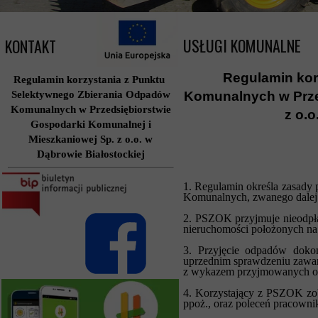
USŁUGI KOMUNALNE
KONTAKT
Regulamin kor
Regulamin korzystania z Punktu
Selektywnego Zbierania Odpadów
Komunalnych w Prze
Komunalnych w Przedsiębiorstwie
z o.o
Gospodarki Komunalnej i
Mieszkaniowej Sp. z o.o. w
Dąbrowie Białostockiej
1. Regulamin określa zasad
Komunalnych, zwanego dale
2. PSZOK przyjmuje nieodpła
nieruchomości położonych na
3. Przyjęcie odpadów doko
uprzednim sprawdzeniu zawar
z wykazem przyjmowanych odpa
4. Korzystający z PSZOK zob
ppoż., oraz poleceń pracowni