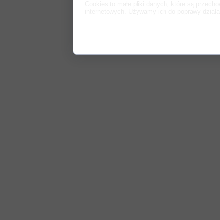
Cookies to małe pliki danych, które są przec
internetowych. Używamy ich do poprawy działania