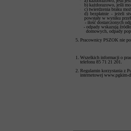
a) każdorazowo, jeśli je
b) każdorazowo, jeśli mo
c) twierdzenia braku moż
d) bezpłatnie - jeżeli 
powstały w wyniku przeb
- ilość dostarczonych odpa
- odpady wskazują źródło p
domowych, odpady popro
5. Pracownicy PSZOK nie pon
1. W
szelkich informacji o p
telefonu 85 71 21 201.
2. Regulamin korzystania z 
internetowej
www.pgkim-d