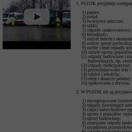
1. PSZOK przyjmuje następu
1) papier;
2) metal;
3) tworzywa sztuczne;
4) szkło;
5) odpady opakowaniowe w
6) bioodpady;
7) zużyte baterie i akumula
8) zużyty sprzęt pochodzą
9) meble i inne odpady wie
10) zużyte opony pojazdów 
11) odpady budowlane i rozb
budowlanych, np. ceramik
12) odpady niebezpieczne;
13) przeterminowane leki i 
14) odzież i tekstylia;
15) oleje i tłuszcze jadalne;
16) opakowania z drewna.
2. W PSZOK nie są przyjmow
1) niesegregowane (zmiesz
2) odpady zawierające azbe
3) części samochodowe (np. s
4) opony z pojazdów ciężar
5) sprzęt budowlany;
6) zmieszane odpady budo
7) urządzenia przemysłowe
8) odpady poprodukcyjne;