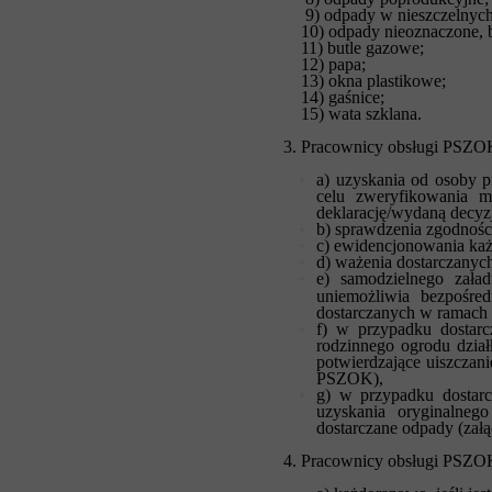
9) odpady w nieszczelnych
10) odpady nieoznaczone, bez
11) butle gazowe;
12) papa;
13) okna plastikowe;
14) gaśnice;
15) wata szklana.
3. Pracownicy obsługi PSZO
a) uzyskania od osoby p
celu zweryfikowania m
deklarację/wydaną decyz
b) sprawdzenia zgodnoś
c) ewidencjonowania ka
d) ważenia dostarczanyc
e) samodzielnego zała
uniemożliwia bezpośred
dostarczanych w ramach 
f) w przypadku dostar
rodzinnego ogrodu dział
potwierdzające uiszcza
PSZOK),
g) w przypadku dostarc
uzyskania oryginalneg
dostarczane odpady (zał
4. Pracownicy obsługi PSZO